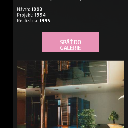
Návrh:
1993
Projekt:
1994
Realizácia:
1995
SPÄŤ DO
GALÉRIE
E