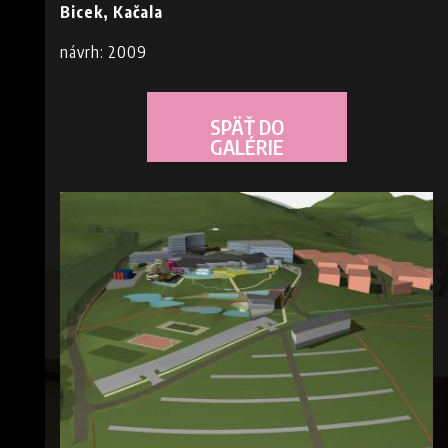
Bicek, Kačala
návrh: 2009
SPÄŤ DO
GALÉRIE
E