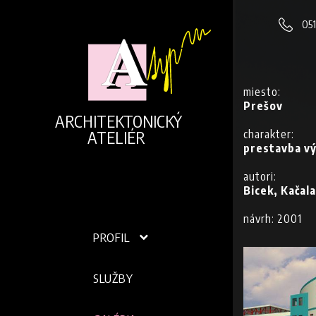
051
miesto:
Prešov
ARCHITEKTONICKÝ
charakter:
ATELIÉR
prestavba v
autori:
Bicek, Kačal
návrh: 2001
PROFIL
SLUŽBY