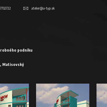
7732722
atelier@a-typ.sk
ýrobného podniku
a, Matisovský